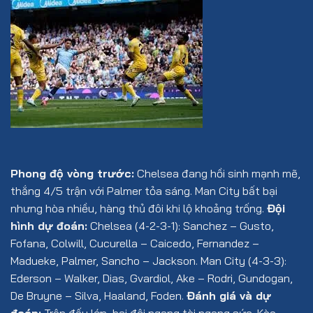
Phong độ vòng trước:
Chelsea đang hồi sinh mạnh mẽ,
thắng 4/5 trận với Palmer tỏa sáng. Man City bất bại
nhưng hòa nhiều, hàng thủ đôi khi lộ khoảng trống.
Đội
hình dự đoán:
Chelsea (4-2-3-1): Sanchez – Gusto,
Fofana, Colwill, Cucurella – Caicedo, Fernandez –
Madueke, Palmer, Sancho – Jackson. Man City (4-3-3):
Ederson – Walker, Dias, Gvardiol, Ake – Rodri, Gundogan,
De Bruyne – Silva, Haaland, Foden.
Đánh giá và dự
đoán:
Trận đấu lớn, hai đội ngang tài ngang sức. Kèo