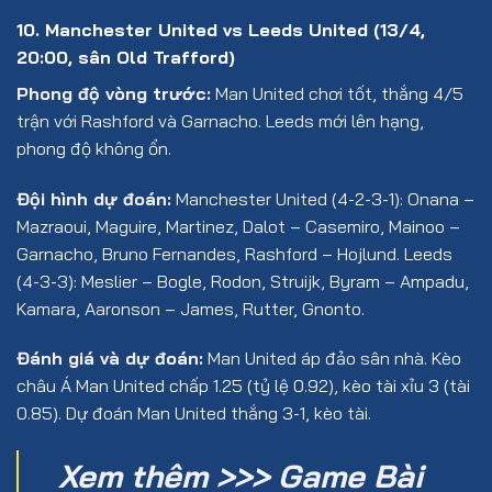
10. Manchester United vs Leeds United (13/4,
20:00, sân Old Trafford)
Phong độ vòng trước:
Man United chơi tốt, thắng 4/5
trận với Rashford và Garnacho. Leeds mới lên hạng,
phong độ không ổn.
Đội hình dự đoán:
Manchester United (4-2-3-1): Onana –
Mazraoui, Maguire, Martinez, Dalot – Casemiro, Mainoo –
Garnacho, Bruno Fernandes, Rashford – Hojlund. Leeds
(4-3-3): Meslier – Bogle, Rodon, Struijk, Byram – Ampadu,
Kamara, Aaronson – James, Rutter, Gnonto.
Đánh giá và dự đoán:
Man United áp đảo sân nhà. Kèo
châu Á Man United chấp 1.25 (tỷ lệ 0.92), kèo tài xỉu 3 (tài
0.85). Dự đoán Man United thắng 3-1, kèo tài.
Xem thêm >>>
Game Bài