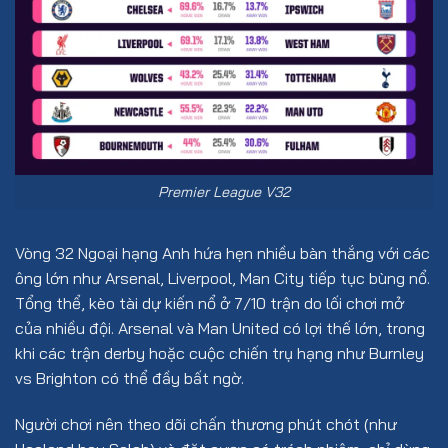
Premier League V32
Vòng 32 Ngoại hạng Anh hứa hẹn nhiều bàn thắng với các
ông lớn như Arsenal, Liverpool, Man City tiếp tục bùng nổ.
Tổng thể, kèo tài dự kiến nổ ở 7/10 trận do lối chơi mở
của nhiều đội. Arsenal và Man United có lợi thế lớn, trong
khi các trận derby hoặc cuộc chiến trụ hạng như Burnley
vs Brighton có thể đầy bất ngờ.
Người chơi nên theo dõi chấn thương phút chót (như