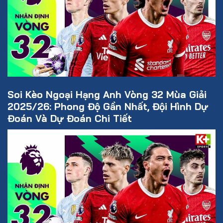
Soi Kèo Ngoại Hạng Anh Vòng 32 Mùa Giải
2025/26: Phong Độ Gần Nhất, Đội Hình Dự
Đoán Và Dự Đoán Chi Tiết