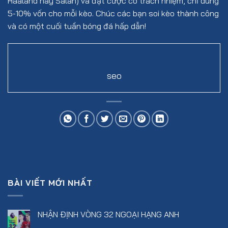
Haaland hay Salah) và đặt cược có trách nhiệm, chỉ dùng
5-10% vốn cho mỗi kèo. Chúc các bạn soi kèo thành công
và có một cuối tuần bóng đá hấp dẫn!
seo
BÀI VIẾT MỚI NHẤT
NHẬN ĐỊNH VÒNG 32 NGOẠI HẠNG ANH