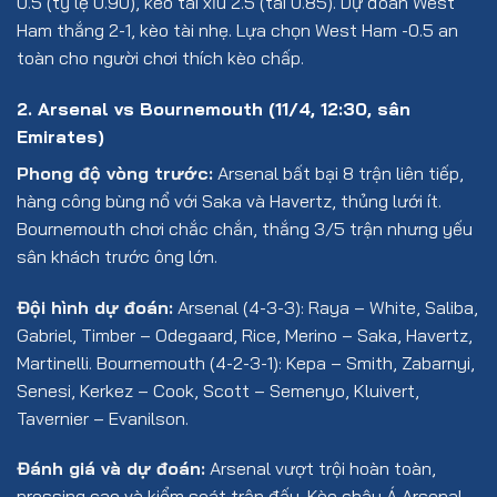
0.5 (tỷ lệ 0.90), kèo tài xỉu 2.5 (tài 0.85). Dự đoán West
Ham thắng 2-1, kèo tài nhẹ. Lựa chọn West Ham -0.5 an
toàn cho người chơi thích kèo chấp.
2. Arsenal vs Bournemouth (11/4, 12:30, sân
Emirates)
Phong độ vòng trước:
Arsenal bất bại 8 trận liên tiếp,
hàng công bùng nổ với Saka và Havertz, thủng lưới ít.
Bournemouth chơi chắc chắn, thắng 3/5 trận nhưng yếu
sân khách trước ông lớn.
Đội hình dự đoán:
Arsenal (4-3-3): Raya – White, Saliba,
Gabriel, Timber – Odegaard, Rice, Merino – Saka, Havertz,
Martinelli. Bournemouth (4-2-3-1): Kepa – Smith, Zabarnyi,
Senesi, Kerkez – Cook, Scott – Semenyo, Kluivert,
Tavernier – Evanilson.
Đánh giá và dự đoán:
Arsenal vượt trội hoàn toàn,
pressing cao và kiểm soát trận đấu. Kèo châu Á Arsenal