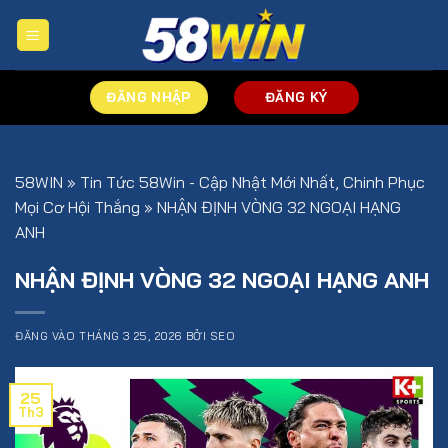
Bỏ
qua
nội
dung
ĐĂNG NHẬP
ĐĂNG KÝ
58WIN
»
Tin Tức 58Win - Cập Nhật Mới Nhất, Chinh Phục
Mọi Cơ Hội Thắng
»
NHẬN ĐỊNH VÒNG 32 NGOẠI HẠNG
ANH
NHẬN ĐỊNH VÒNG 32 NGOẠI HẠNG ANH
ĐĂNG VÀO
THÁNG 3 25, 2026
BỞI
SEO
25
Th3