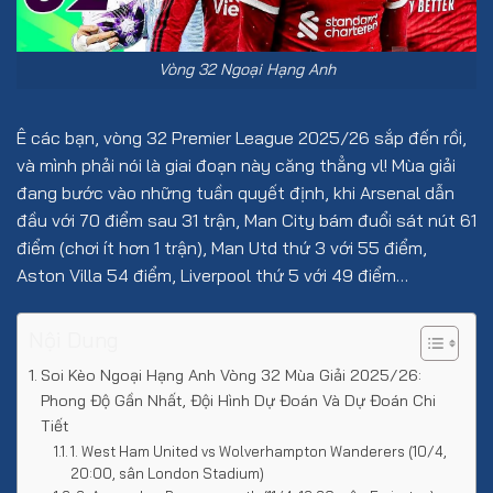
Vòng 32 Ngoại Hạng Anh
Ê các bạn, vòng 32 Premier League 2025/26 sắp đến rồi,
và mình phải nói là giai đoạn này căng thẳng vl! Mùa giải
đang bước vào những tuần quyết định, khi Arsenal dẫn
đầu với 70 điểm sau 31 trận, Man City bám đuổi sát nút 61
điểm (chơi ít hơn 1 trận), Man Utd thứ 3 với 55 điểm,
Aston Villa 54 điểm, Liverpool thứ 5 với 49 điểm…
Nội Dung
Soi Kèo Ngoại Hạng Anh Vòng 32 Mùa Giải 2025/26:
Phong Độ Gần Nhất, Đội Hình Dự Đoán Và Dự Đoán Chi
Tiết
1. West Ham United vs Wolverhampton Wanderers (10/4,
20:00, sân London Stadium)