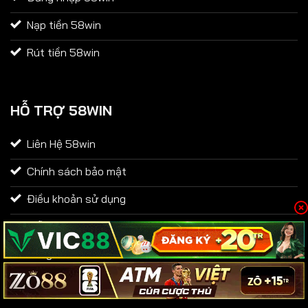
bộ thông tin cá nhân và giao dịch tài chính của người
chơi khỏi mọi mối đe dọa từ bên ngoài.
Nạp tiền 58win
Rút tiền 58win
Điều này đồng nghĩa với việc, khi tham gia cá cược,
bạn không cần lo lắng về vấn đề rò rỉ dữ liệu hay gian
lận.
Ngoài ra, các trò chơi tại nhà cái
đều được tích
hợp công nghệ RNG (Random Number Generator), đảm
HỖ TRỢ 58WIN
bảo kết quả ngẫu nhiên, không bị can thiệp, mang lại
sự
công bằng
tuyệt đối cho tất cả thành viên.
Liên Hệ 58win
Chính sách bảo mật
Hơn nữa, chúng tôi
không ngừng cải tiến để đáp ứng
nhu cầu ngày càng cao của người chơi. Từ việc tối ưu
Điều khoản sử dụng
hóa giao diện website, phát triển ứng dụng di động,
đến việc hợp tác với các nhà cung cấp game hàng
Miễn trừ trách nhiệm
đầu thế giới, chúng tôi cam kết mang đến một sân
Khuyến mãi 58win
chơi chất lượng và đáng tin cậy. Chính vì vậy, khi nhắc
đến nhà cái hàng đầu,
58WIN
luôn là cái tên được
nhắc đến đầu tiên.