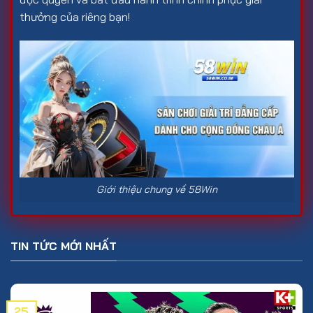
thưởng của riêng bạn!
Giới thiệu chung về 58Win
Giới Thiệu Chung Về 58WIN
TIN TỨC MỚI NHẤT
58WIN
Không đơn thuần là nền tảng cá cược online,
mà còn là một cộng đồng giải trí nơi người chơi có thể
thỏa sức đam mê và tìm kiếm cơ hội thay đổi cuộc
sống. Được xây dựng với mục tiêu mang đến sự công
25