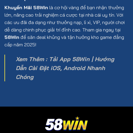
Khuyến Mãi 58Win
là cơ hội vàng để bạn nhận thưởng
lớn, nâng cao trải nghiệm cá cược tại nhà cái uy tín. Với
các ưu đãi đa dạng như thưởng nạp, lì xì, VIP, người chơi
dễ dàng chinh phục giải trí đỉnh cao. Tham gia ngay tại
58Win
để săn deal khủng và tận hưởng kho game đẳng
cấp năm 2025!
Xem Thêm :
Tải App 58Win
| Hướng
Dẫn Cài Đặt iOS, Android Nhanh
Chóng