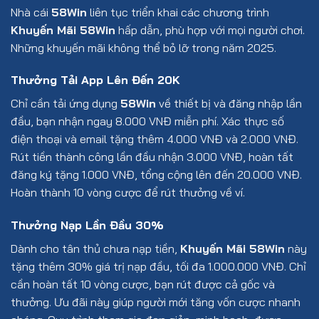
Nhà cái
58Win
liên tục triển khai các chương trình
Khuyến Mãi 58Win
hấp dẫn, phù hợp với mọi người chơi.
Những khuyến mãi không thể bỏ lỡ trong năm 2025.
Thưởng Tải App Lên Đến 20K
Chỉ cần tải ứng dụng
58Win
về thiết bị và đăng nhập lần
đầu, bạn nhận ngay 8.000 VNĐ miễn phí. Xác thực số
điện thoại và email tặng thêm 4.000 VNĐ và 2.000 VNĐ.
Rút tiền thành công lần đầu nhận 3.000 VNĐ, hoàn tất
đăng ký tặng 1.000 VNĐ, tổng cộng lên đến 20.000 VNĐ.
Hoàn thành 10 vòng cược để rút thưởng về ví.
Thưởng Nạp Lần Đầu 30%
Dành cho tân thủ chưa nạp tiền,
Khuyến Mãi 58Win
này
tặng thêm 30% giá trị nạp đầu, tối đa 1.000.000 VNĐ. Chỉ
cần hoàn tất 10 vòng cược, bạn rút được cả gốc và
thưởng. Ưu đãi này giúp người mới tăng vốn cược nhanh