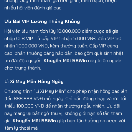
chóng. Quy trình tham gia đơn giản, minh bạch, được
nhiều hội viên đánh giá cao.
Ưu Đãi VIP Lương Tháng Khủng
Hội viên lâu năm tích lũy 10.000.000 điểm cược sẽ gia
nhập CLB VIP. Từ cấp VIP 1 nhận 5.000 VNĐ đến VIP 50
nhận 1.000.000 VNĐ, kèm thưởng tuần. Cấp VIP càng
cao, phần thưởng càng hấp dẫn, bao gồm quà sinh nhật,
ưu đãi độc quyền.
Khuyến Mãi 58Win
này tri ân người
chơi trung thành.
Lì Xì May Mắn Hàng Ngày
Chương trình “Lì Xì May Mắn” cho phép nhận hồng bao lên
đến 888.888 VNĐ mỗi ngày. Chỉ cần đăng nhập và rút tối
thiểu 100.000 VNĐ để nhận thưởng ngẫu nhiên. Ưu đãi
này mang lại bất ngờ thú vị, không giới hạn số lần tham
gia.
Khuyến Mãi 58Win
giúp bạn tận hưởng cá cược với
tâm lý thoải mái.