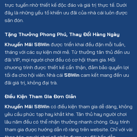
trực tuyến nhờ thiết kế độc đáo và giá trị thực tế. Dưới
đây là những yếu tố khiến ưu đãi của nhà cái luôn được
săn đón.
Tặng Thưởng Phong Phú, Thay Đổi Hàng Ngày
Khuyến Mãi 58Win
được triển khai đều đặn mỗi tuần,
tháng với các sự kiện mới mẻ. Từ thưởng tân thủ đến ưu
đãi VIP, mọi người chơi đều có cơ hội tham gia. Mỗi
chương trình được thiết kế cẩn thận, đảm bảo quyền lợi
tối đa cho hội viên. Nhà cái
58Win
cam kết mang đến ưu
đãi giá trị, không đại trà.
Điều Kiện Tham Gia Đơn Giản
Khuyến Mãi 58Win
có điều kiện tham gia dễ dàng, không
yêu cầu phức tạp hay khắt khe. Tân thủ hay người chơi
lâu năm đều có thể nhận thưởng nhanh chóng. Quy trình
tham gia được hướng dẫn rõ ràng trên website. Chỉ với vài