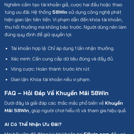
Nghiêm cấm tạo tài khoản giả, cược hai đầu hoặc thao
túng ưu đãi. Hệ thống
58Win
sử dụng công nghệ phát
hiện gian lận tiên tiến. Vi phạm dẫn đến khóa tài khoản,
thu hồi thưởng mà không báo trước. Người dùng nên làm
đúng quy định để giữ quyền lợi.
Tài khoản hợp lệ: Chỉ áp dụng 1 lần nhận thưởng.
Xác minh: Cần cung cấp dữ liệu đúng và đầy đủ.
Vòng cược: Hoàn thành trước khi rút.
Gian lận: Khóa tài khoản nếu vi phạm.
FAQ – Hỏi Đáp Về Khuyến Mãi 58Win
Dưới đây là giải đáp các thắc mắc phổ biến về
Khuyến
Mãi 58Win
, giúp người chơi hiểu rõ và tham gia hiệu quả.
Ai Có Thể Nhận Ưu Đãi?
Mọi hội viên đã đăng ký tài khoản tại
58win.com
đều có