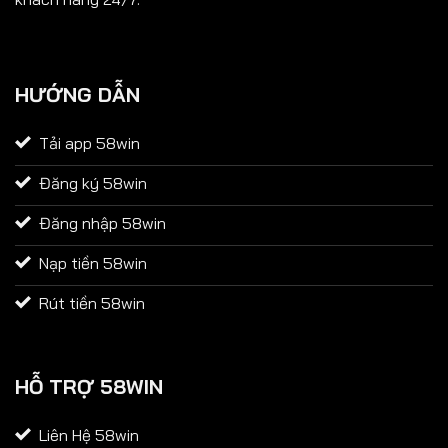
HƯỚNG DẪN
Tải app 58win
Đăng ký 58win
Đăng nhập 58win
Nạp tiền 58win
Rút tiền 58win
HỖ TRỢ 58WIN
Liên Hệ 58win