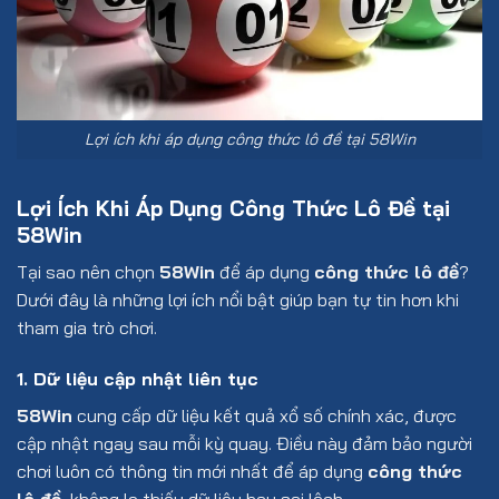
Lợi ích khi áp dụng công thức lô đề tại 58Win
Lợi Ích Khi Áp Dụng Công Thức Lô Đề tại
58Win
Tại sao nên chọn
58Win
để áp dụng
công thức lô đề
?
Dưới đây là những lợi ích nổi bật giúp bạn tự tin hơn khi
tham gia trò chơi.
1. Dữ liệu cập nhật liên tục
58Win
cung cấp dữ liệu kết quả xổ số chính xác, được
cập nhật ngay sau mỗi kỳ quay. Điều này đảm bảo người
chơi luôn có thông tin mới nhất để áp dụng
công thức