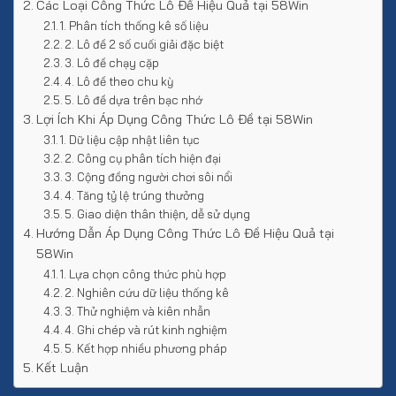
Các Loại Công Thức Lô Đề Hiệu Quả tại 58Win
1. Phân tích thống kê số liệu
2. Lô đề 2 số cuối giải đặc biệt
3. Lô đề chạy cặp
4. Lô đề theo chu kỳ
5. Lô đề dựa trên bạc nhớ
Lợi Ích Khi Áp Dụng Công Thức Lô Đề tại 58Win
1. Dữ liệu cập nhật liên tục
2. Công cụ phân tích hiện đại
3. Cộng đồng người chơi sôi nổi
4. Tăng tỷ lệ trúng thưởng
5. Giao diện thân thiện, dễ sử dụng
Hướng Dẫn Áp Dụng Công Thức Lô Đề Hiệu Quả tại
58Win
1. Lựa chọn công thức phù hợp
2. Nghiên cứu dữ liệu thống kê
3. Thử nghiệm và kiên nhẫn
4. Ghi chép và rút kinh nghiệm
5. Kết hợp nhiều phương pháp
Kết Luận