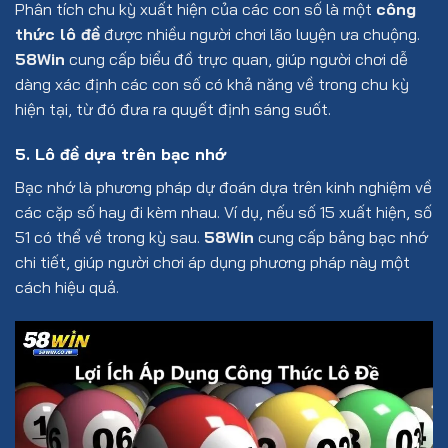
Phân tích chu kỳ xuất hiện của các con số là một
công
thức lô đề
được nhiều người chơi lão luyện ưa chuộng.
58Win
cung cấp biểu đồ trực quan, giúp người chơi dễ
dàng xác định các con số có khả năng về trong chu kỳ
hiện tại, từ đó đưa ra quyết định sáng suốt.
5. Lô đề dựa trên bạc nhớ
Bạc nhớ là phương pháp dự đoán dựa trên kinh nghiệm về
các cặp số hay đi kèm nhau. Ví dụ, nếu số 15 xuất hiện, số
51 có thể về trong kỳ sau.
58Win
cung cấp bảng bạc nhớ
chi tiết, giúp người chơi áp dụng phương pháp này một
cách hiệu quả.