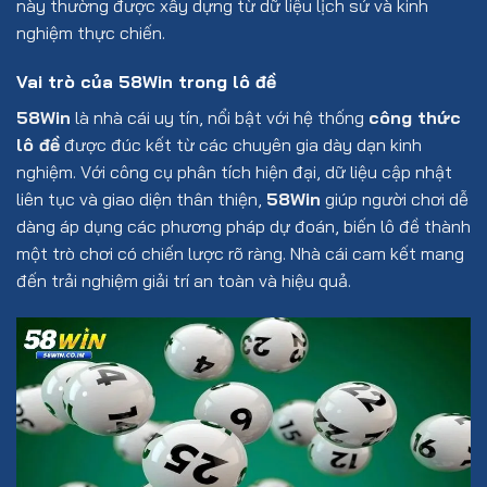
này thường được xây dựng từ dữ liệu lịch sử và kinh
nghiệm thực chiến.
Vai trò của 58Win trong lô đề
58Win
là nhà cái uy tín, nổi bật với hệ thống
công thức
lô đề
được đúc kết từ các chuyên gia dày dạn kinh
nghiệm. Với công cụ phân tích hiện đại, dữ liệu cập nhật
liên tục và giao diện thân thiện,
58Win
giúp người chơi dễ
dàng áp dụng các phương pháp dự đoán, biến lô đề thành
một trò chơi có chiến lược rõ ràng. Nhà cái cam kết mang
đến trải nghiệm giải trí an toàn và hiệu quả.