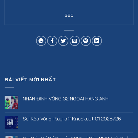
seo
BÀI VIẾT MỚI NHẤT
NHẬN ĐỊNH VÒNG 32 NGOẠI HẠNG ANH
Soi Kèo Vòng Play-off Knockout C1 2025/26