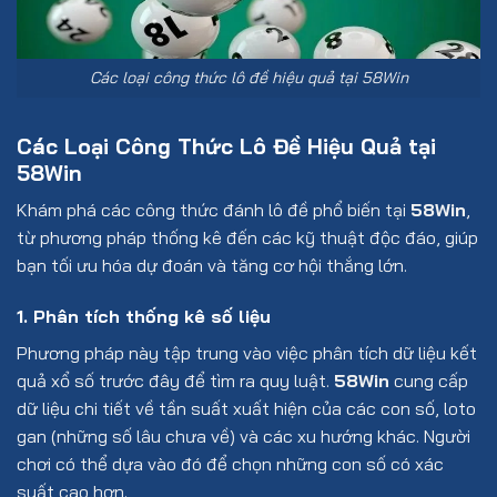
Các loại công thức lô đề hiệu quả tại 58Win
Các Loại Công Thức Lô Đề Hiệu Quả tại
58Win
Khám phá các công thức đánh lô đề phổ biến tại
58Win
,
từ phương pháp thống kê đến các kỹ thuật độc đáo, giúp
bạn tối ưu hóa dự đoán và tăng cơ hội thắng lớn.
1. Phân tích thống kê số liệu
Phương pháp này tập trung vào việc phân tích dữ liệu kết
quả xổ số trước đây để tìm ra quy luật.
58Win
cung cấp
dữ liệu chi tiết về tần suất xuất hiện của các con số, loto
gan (những số lâu chưa về) và các xu hướng khác. Người
chơi có thể dựa vào đó để chọn những con số có xác
suất cao hơn.