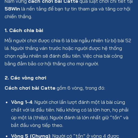
Nắm vững
cách chơi bài Catte
qua luật chơi chi tiết tại
58Win
là nền tảng để bạn tự tin tham gia và tăng cơ hội
chiến thắng.
1. Cách chia bài
Mỗi người chơi được chia 6 lá bài ngẫu nhiên từ bộ bài 52
lá. Người thắng ván trước hoặc người được hệ thống
chọn ngẫu nhiên sẽ đánh đầu tiên. Việc chia bài công
bằng đảm bảo cơ hội thắng cho mọi người.
2. Các vòng chơi
Cách chơi bài Catte
gồm 6 vòng, trong đó:
Vòng 1-4
: Người chơi lần lượt đánh một lá bài cùng
chất với lá đầu tiên. Nếu không có lá lớn hơn, họ phải
úp một lá (thiệp). Người đánh lá lớn nhất giữ “tồn” và
bắt đầu vòng tiếp theo.
Vòng 5 (Chưng)
: Người có “tồn” ở vòng 4 được