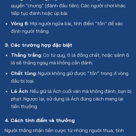
quyền “chưng” (đánh đầu tiên). Các người chơi khác
tiếp tục đánh hoặc úp bài.
Vòng 6
: Mọi người ngửa bài, tính điểm “tồn” để xác
định người thắng.
3. Các trường hợp đặc biệt
Thắng trắng
: Có tứ quý, 6 lá đồng chất, hoặc sảnh 6
lá sẽ thắng ngay mà không cần đánh.
Chết tùng
: Người không giữ được “tồn” trong 4 vòng
đầu bị loại.
Lá Ách
: Nếu giữ lá Ách cuối ván mà không đánh, bạn bị
phạt. Ngược lại, sử dụng lá Ách đúng cách mang lại
tiền thưởng.
4. Cách tính điểm và thưởng
Người thắng nhận tiền cược từ những người thua, tính