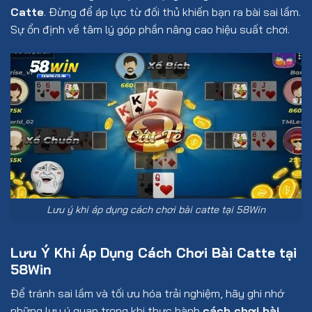
Catte
. Đừng để áp lực từ đối thủ khiến bạn ra bài sai lầm.
Sự ổn định về tâm lý góp phần nâng cao hiệu suất chơi.
Lưu ý khi áp dụng cách chơi bài catte tại 58Win
Lưu Ý Khi Áp Dụng Cách Chơi Bài Catte tại
58Win
Để tránh sai lầm và tối ưu hóa trải nghiệm, hãy ghi nhớ
những lưu ý quan trọng khi thực hành
cách chơi bài