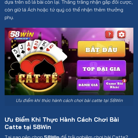
dựa trên số lá bài còn lại. Thắng trắng nhận gấp đôi cược,
còn giữ lá Ách hoặc tứ quý có thể nhận thêm thưởng
phụ.
Ưu điểm khi thức hành cách chơi bài catte tại 58Win
Ưu Điểm Khi Thực Hành Cách Chơi Bài
Catte tại 58Win
Tại sao nên chọn
58Win
để trải nghiệm chơi bài Catte?