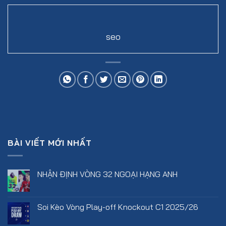
seo
BÀI VIẾT MỚI NHẤT
NHẬN ĐỊNH VÒNG 32 NGOẠI HẠNG ANH
Soi Kèo Vòng Play-off Knockout C1 2025/26