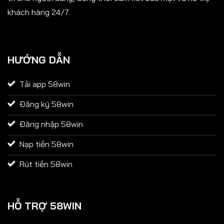
khách hàng 24/7.
HƯỚNG DẪN
Tải app 58win
Đăng ký 58win
Đăng nhập 58win
Nạp tiền 58win
Rút tiền 58win
HỖ TRỢ 58WIN