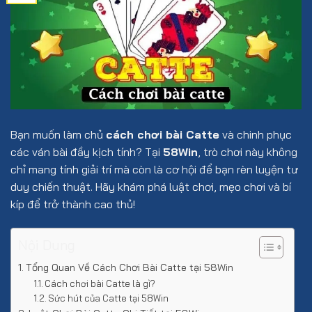
Bạn muốn làm chủ
cách chơi bài Catte
và chinh phục
các ván bài đầy kịch tính? Tại
58Win
, trò chơi này không
chỉ mang tính giải trí mà còn là cơ hội để bạn rèn luyện tư
duy chiến thuật. Hãy khám phá luật chơi, mẹo chơi và bí
kíp để trở thành cao thủ!
Nội Dung
Tổng Quan Về Cách Chơi Bài Catte tại 58Win
Cách chơi bài Catte là gì?
Sức hút của Catte tại 58Win