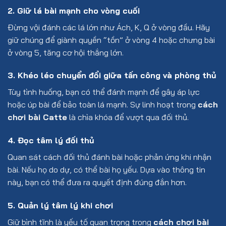
2. Giữ lá bài mạnh cho vòng cuối
Đừng vội đánh các lá lớn như Ách, K, Q ở vòng đầu. Hãy
giữ chúng để giành quyền “tồn” ở vòng 4 hoặc chưng bài
ở vòng 5, tăng cơ hội thắng lớn.
3. Khéo léo chuyển đổi giữa tấn công và phòng thủ
Tùy tình huống, bạn có thể đánh mạnh để gây áp lực
hoặc úp bài để bảo toàn lá mạnh. Sự linh hoạt trong
cách
chơi bài Catte
là chìa khóa để vượt qua đối thủ.
4. Đọc tâm lý đối thủ
Quan sát cách đối thủ đánh bài hoặc phản ứng khi nhận
bài. Nếu họ do dự, có thể bài họ yếu. Dựa vào thông tin
này, bạn có thể đưa ra quyết định đúng đắn hơn.
5. Quản lý tâm lý khi chơi
Giữ bình tĩnh là yếu tố quan trọng trong
cách chơi bài