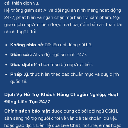
cải thiện dịch vụ.
Hệ thống giám sát AI và đội ngũ an ninh mạng hoạt động
24/7, phát hiện và ngăn chặn mọi hành vi xâm phạm. Mọi
giao dịch nạp/rút tiền được mã hóa, đảm bảo an toàn tài
chính tuyệt đối.
Không chia sẻ
: Dữ liệu chỉ dùng nội bộ.
Giám sát
: AI và đội ngũ an ninh 24/7.
Giao dịch
: Mã hóa toàn bộ nạp/rút tiền.
Pháp lý
: thực hiện theo các chuẩn mực và quy định
quốc tế.
Dịch Vụ Hỗ Trợ Khách Hàng Chuyên Nghiệp, Hoạt
Động Liên Tục 24/7
Chính sách bảo mật
được củng cố bởi đội ngũ CSKH,
sẵn sàng hỗ trợ người chơi về vấn đề tài khoản, dữ liệu
hoặc giao dịch. Liên hệ qua Live Chat, hotline, email hoặc