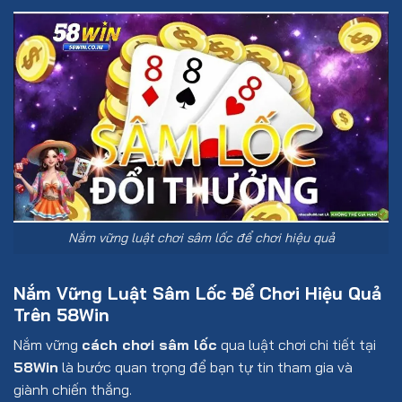
Nắm vững luật chơi sâm lốc để chơi hiệu quả
Nắm Vững Luật Sâm Lốc Để Chơi Hiệu Quả
Trên 58Win
Nắm vững
cách chơi sâm lốc
qua luật chơi chi tiết tại
58Win
là bước quan trọng để bạn tự tin tham gia và
giành chiến thắng.