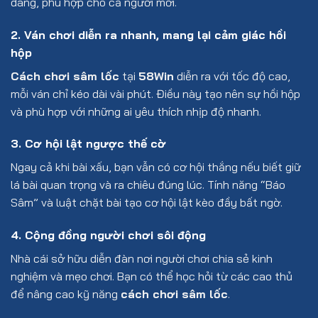
dàng, phù hợp cho cả người mới.
2. Ván chơi diễn ra nhanh, mang lại cảm giác hồi
hộp
Cách chơi sâm lốc
tại
58Win
diễn ra với tốc độ cao,
mỗi ván chỉ kéo dài vài phút. Điều này tạo nên sự hồi hộp
và phù hợp với những ai yêu thích nhịp độ nhanh.
3. Cơ hội lật ngược thế cờ
Ngay cả khi bài xấu, bạn vẫn có cơ hội thắng nếu biết giữ
lá bài quan trọng và ra chiêu đúng lúc. Tính năng “Báo
Sâm” và luật chặt bài tạo cơ hội lật kèo đầy bất ngờ.
4. Cộng đồng người chơi sôi động
Nhà cái sở hữu diễn đàn nơi người chơi chia sẻ kinh
nghiệm và mẹo chơi. Bạn có thể học hỏi từ các cao thủ
để nâng cao kỹ năng
cách chơi sâm lốc
.