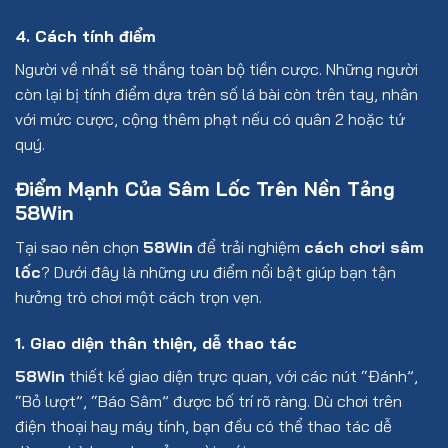
4. Cách tính điểm
Người về nhất sẽ thắng toàn bộ tiền cược. Những người
còn lại bị tính điểm dựa trên số lá bài còn trên tay, nhân
với mức cược, cộng thêm phạt nếu có quân 2 hoặc tứ
quý.
Điểm Mạnh Của Sâm Lốc Trên Nền Tảng
58Win
Tại sao nên chọn
58Win
để trải nghiệm
cách chơi sâm
lốc
? Dưới đây là những ưu điểm nổi bật giúp bạn tận
hưởng trò chơi một cách trọn vẹn.
1. Giao diện thân thiện, dễ thao tác
58Win
thiết kế giao diện trực quan, với các nút “Đánh”,
“Bỏ lượt”, “Báo Sâm” được bố trí rõ ràng. Dù chơi trên
điện thoại hay máy tính, bạn đều có thể thao tác dễ