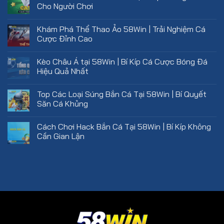
Cho Người Chơi
Khám Phá Thể Thao Ảo 58Win | Trải Nghiệm Cá
Cược Đỉnh Cao
Kèo Châu Á tại 58Win | Bí Kíp Cá Cược Bóng Đá
Hiệu Quả Nhất
Top Các Loại Súng Bắn Cá Tại 58Win | Bí Quyết
Săn Cá Khủng
Cách Chơi Hack Bắn Cá Tại 58Win | Bí Kíp Không
Cần Gian Lận