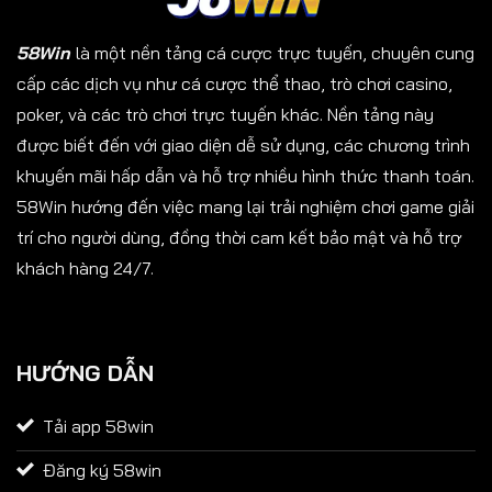
58Win
là một nền tảng cá cược trực tuyến, chuyên cung
cấp các dịch vụ như cá cược thể thao, trò chơi casino,
poker, và các trò chơi trực tuyến khác. Nền tảng này
được biết đến với giao diện dễ sử dụng, các chương trình
khuyến mãi hấp dẫn và hỗ trợ nhiều hình thức thanh toán.
58Win hướng đến việc mang lại trải nghiệm chơi game giải
trí cho người dùng, đồng thời cam kết bảo mật và hỗ trợ
khách hàng 24/7.
HƯỚNG DẪN
Tải app 58win
Đăng ký 58win