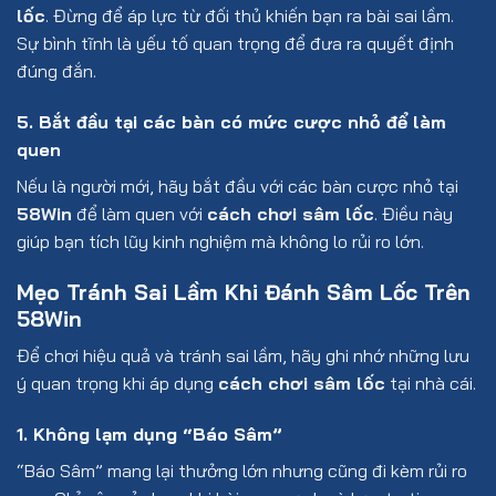
lốc
. Đừng để áp lực từ đối thủ khiến bạn ra bài sai lầm.
Sự bình tĩnh là yếu tố quan trọng để đưa ra quyết định
đúng đắn.
5. Bắt đầu tại các bàn có mức cược nhỏ để làm
quen
Nếu là người mới, hãy bắt đầu với các bàn cược nhỏ tại
58Win
để làm quen với
cách chơi sâm lốc
. Điều này
giúp bạn tích lũy kinh nghiệm mà không lo rủi ro lớn.
Mẹo Tránh Sai Lầm Khi Đánh Sâm Lốc Trên
58Win
Để chơi hiệu quả và tránh sai lầm, hãy ghi nhớ những lưu
ý quan trọng khi áp dụng
cách chơi sâm lốc
tại nhà cái.
1. Không lạm dụng “Báo Sâm”
“Báo Sâm” mang lại thưởng lớn nhưng cũng đi kèm rủi ro