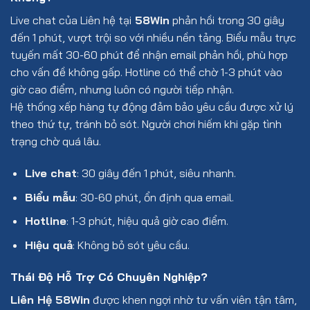
Live chat của Liên hệ tại
58Win
phản hồi trong 30 giây
đến 1 phút, vượt trội so với nhiều nền tảng. Biểu mẫu trực
tuyến mất 30-60 phút để nhận email phản hồi, phù hợp
cho vấn đề không gấp. Hotline có thể chờ 1-3 phút vào
giờ cao điểm, nhưng luôn có người tiếp nhận.
Hệ thống xếp hàng tự động đảm bảo yêu cầu được xử lý
theo thứ tự, tránh bỏ sót. Người chơi hiếm khi gặp tình
trạng chờ quá lâu.
Live chat
: 30 giây đến 1 phút, siêu nhanh.
Biểu mẫu
: 30-60 phút, ổn định qua email.
Hotline
: 1-3 phút, hiệu quả giờ cao điểm.
Hiệu quả
: Không bỏ sót yêu cầu.
Thái Độ Hỗ Trợ Có Chuyên Nghiệp?
Liên Hệ 58Win
được khen ngợi nhờ tư vấn viên tận tâm,