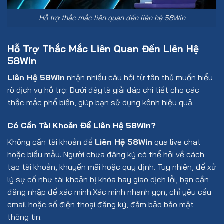
Hỗ trợ thắc mắc liên quan đến liên hệ 58Win
Hỗ Trợ Thắc Mắc Liên Quan Đến Liên Hệ
58Win
Liên Hệ 58Win
nhận nhiều câu hỏi từ tân thủ muốn hiểu
rõ dịch vụ hỗ trợ. Dưới đây là giải đáp chi tiết cho các
thắc mắc phổ biến, giúp bạn sử dụng kênh hiệu quả.
Có Cần Tài Khoản Để Liên Hệ 58Win?
Không cần tài khoản để
Liên Hệ 58Win
qua live chat
hoặc biểu mẫu. Người chưa đăng ký có thể hỏi về cách
tạo tài khoản, khuyến mãi hoặc quy định. Tuy nhiên, để xử
lý sự cố như tài khoản bị khóa hay giao dịch lỗi, bạn cần
đăng nhập để xác minh.Xác minh nhanh gọn, chỉ yêu cầu
email hoặc số điện thoại đăng ký, đảm bảo bảo mật
thông tin.