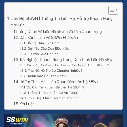
Nội Dung
Liên Hệ 58WIN | Thông Tin Liên Hệ, Hỗ Trợ Khách Hàng
Mọi Lúc
Tổng Quan Về Liên Hệ 58Win Và Tầm Quan Trọng
Các Kênh Liên Hệ 58Win Phổ Biến
Hỗ Trợ Qua Live Chat
Gửi Yêu Cầu Qua Biểu Mẫu
Tư Vấn Qua Hotline
Trải Nghiệm Khách Hàng Trong Quá Trình Liên Hệ 58Win
Dịch Vụ Có Phản Hồi Nhanh Cho Người Dùng Không?
Thái Độ Hỗ Trợ Có Chuyên Nghiệp?
Kênh Nào Ổn Định Nhất?
Hỗ Trợ Thắc Mắc Liên Quan Đến Liên Hệ 58Win
Có Cần Tài Khoản Để Liên Hệ 58Win?
Thông Tin Cá Nhân Có An Toàn?
Khiếu Nại Phức Tạp Mất Bao Lâu?
Kết Luận