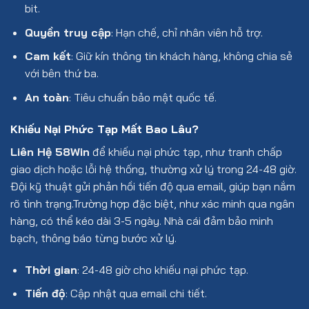
bit.
Quyền truy cập
: Hạn chế, chỉ nhân viên hỗ trợ.
Cam kết
: Giữ kín thông tin khách hàng, không chia sẻ
với bên thứ ba.
An toàn
: Tiêu chuẩn bảo mật quốc tế.
Khiếu Nại Phức Tạp Mất Bao Lâu?
Liên Hệ 58Win
để khiếu nại phức tạp, như tranh chấp
giao dịch hoặc lỗi hệ thống, thường xử lý trong 24-48 giờ.
Đội kỹ thuật gửi phản hồi tiến độ qua email, giúp bạn nắm
rõ tình trạng.Trường hợp đặc biệt, như xác minh qua ngân
hàng, có thể kéo dài 3-5 ngày. Nhà cái đảm bảo minh
bạch, thông báo từng bước xử lý.
Thời gian
: 24-48 giờ cho khiếu nại phức tạp.
Tiến độ
: Cập nhật qua email chi tiết.