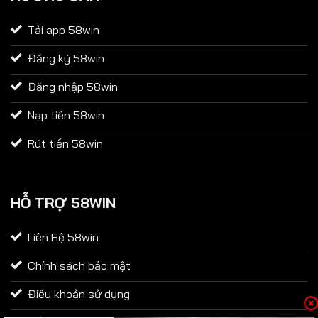
Tải app 58win
Đăng ký 58win
Đăng nhập 58win
Nạp tiền 58win
Rút tiền 58win
HỖ TRỢ 58WIN
Liên Hệ 58win
Chính sách bảo mật
Điều khoản sử dụng